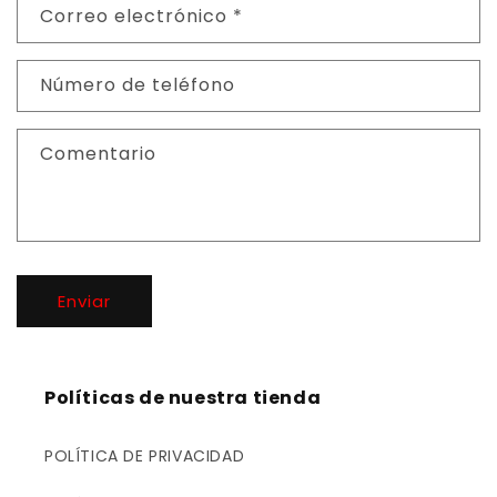
Correo electrónico
*
m
u
l
Número de teléfono
a
r
Comentario
i
o
d
e
c
Enviar
o
n
t
a
Políticas de nuestra tienda
c
t
POLÍTICA DE PRIVACIDAD
o