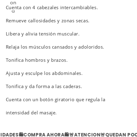
Cuenta con 4 cabezales intercambiables.
·
Remueve callosidades y zonas secas.
·
Libera y alivia tensión muscular.
·
Relaja los músculos cansados y adoloridos.
·
Tonifica hombros y brazos.
·
Ajusta y esculpe los abdominales.
·
Tonifica y da forma a las caderas.
·
Cuenta con un botón giratorio que regula la
·
intensidad del masaje.
·
DADES
🛍️COMPRA AHORA🛍️
🚨ATENCION🚨
QUEDAN POCA