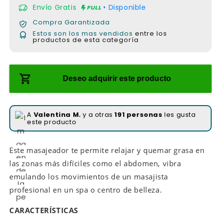
a
Envío Gratis
• Disponible
a
v
n
e
Compra Garantizada
a
n
m
Estos son los mas vendidos
entre los
t
o
productos de esta categoría
a
d
n
a
a
l
o
d
Deseo adquirir este producto
a
l
A
Valentina M.
y a otras
191 personas
les gusta
este producto
Este masajeador te permite relajar y quemar grasa en
las zonas más difíciles como el abdomen, vibra
emulando los movimientos de un masajista
profesional en un spa o centro de belleza.
CARACTERÍSTICAS