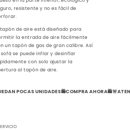
ueso en la parte inferior, ecológico y
guro, resistente y no es fácil de
rforar.
 tapón de aire está diseñado para
rmitir la entrada de aire fácilmente
n un tapón de gas de gran calibre. Así
 sofá se puede inflar y desinflar
pidamente con solo ajustar la
ertura al tapón de aire.
N POCAS UNIDADES
🛍️COMPRA AHORA🛍️
🚨ATENCIO
SERVICIO