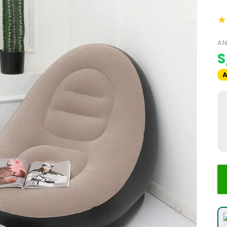
★
AN
S
A