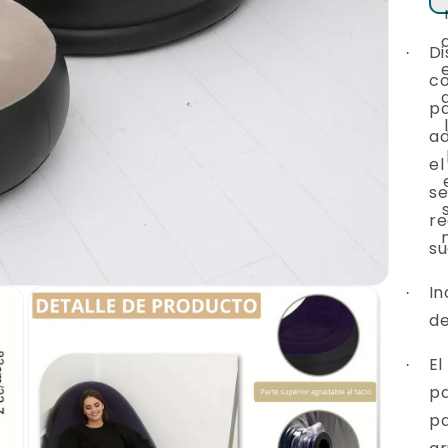
Di
·
co
pa
ad
el
se
re
su
In
·
de
El
·
pa
pa