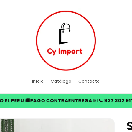
Inicio
Catálogo
Contacto
PERU 🚚
PAGO CONTRAENTREGA 💵
📞 937 302 917
ENV