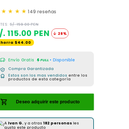
★
★
★
★
149 reseñas
TES:
S/. 159.00 PEN
/. 115.00 PEN
28
%
horra $44.00
Envío Gratis
• Disponible
Compra Garantizada
Estos son los mas vendidos
entre los
productos de esta categoría
Deseo adquirir este producto
A
Miguel Á.
y a otras
182 personas
les
gusta este producto