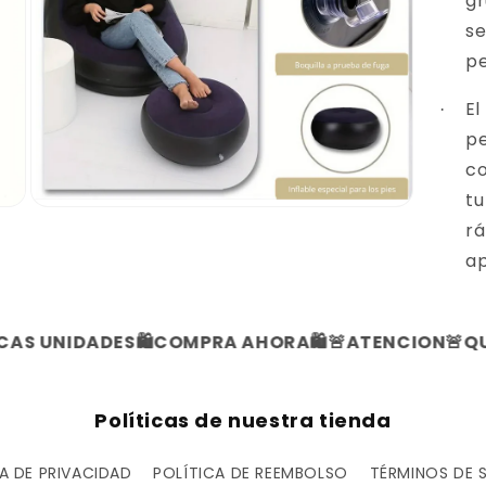
gr
se
pe
El
·
pe
co
tu
A
rá
b
r
ap
i
r
e
l
e
 UNIDADES
🛍️COMPRA AHORA🛍️
🚨ATENCION🚨
QUEDA
m
e
n
t
o
Políticas de nuestra tienda
m
u
l
A DE PRIVACIDAD
POLÍTICA DE REEMBOLSO
TÉRMINOS DE 
t